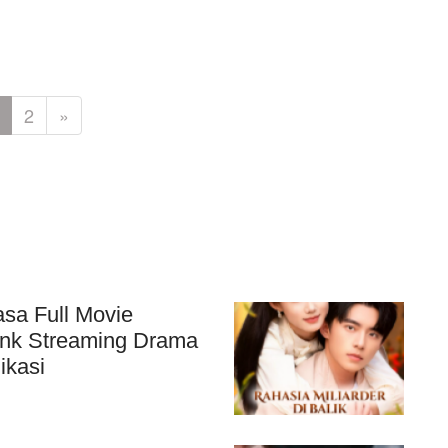
2
»
asa Full Movie
ink Streaming Drama
ikasi