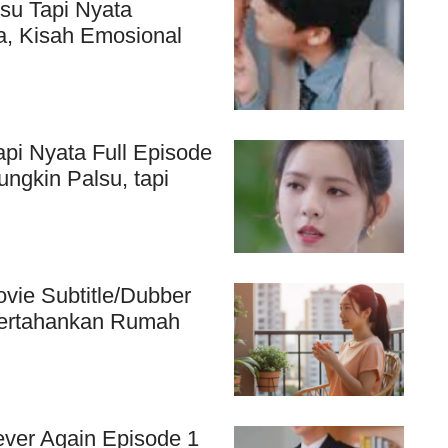
su Tapi Nyata
a, Kisah Emosional
pi Nyata Full Episode
ungkin Palsu, tapi
ovie Subtitle/Dubber
pertahankan Rumah
ever Again Episode 1