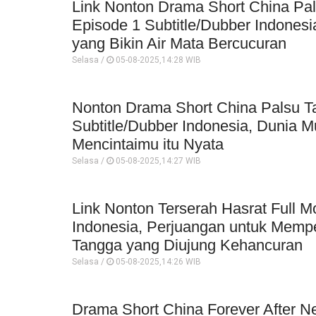
Link Nonton Drama Short China Pal
Episode 1 Subtitle/Dubber Indonesi
yang Bikin Air Mata Bercucuran
Selasa /
05-08-2025,14:28 WIB
Nonton Drama Short China Palsu Ta
Subtitle/Dubber Indonesia, Dunia M
Mencintaimu itu Nyata
Selasa /
05-08-2025,14:27 WIB
Link Nonton Terserah Hasrat Full M
Indonesia, Perjuangan untuk Mem
Tangga yang Diujung Kehancuran
Selasa /
05-08-2025,14:26 WIB
Drama Short China Forever After N