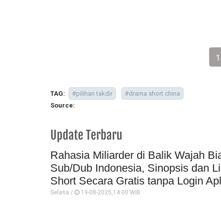
1
TAG:
#pilihan takdir
#drama short china
Source:
Update Terbaru
Rahasia Miliarder di Balik Wajah Bi
Sub/Dub Indonesia, Sinopsis dan L
Short Secara Gratis tanpa Login Apl
Selasa /
19-08-2025,14:00 WIB