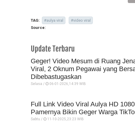
TAG:
#aulya viral
#video viral
Source:
Update Terbaru
Geger! Video Mesum di Ruang Je
Viral, 2 Oknum Pegawai yang Bers
Dibebastugaskan
Selasa /
06-01-2026,14:39 WIB
Full Link Video Viral Aulya HD 108
Pamernya Bikin Geger Warga TikTo
Sabtu /
11-10-2025,23:23 WIB