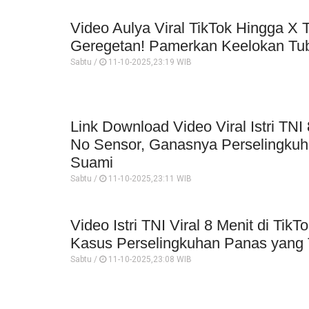
Video Aulya Viral TikTok Hingga X Tw
Geregetan! Pamerkan Keelokan Tu
Sabtu /
11-10-2025,23:19 WIB
Link Download Video Viral Istri TNI
No Sensor, Ganasnya Perselingku
Suami
Sabtu /
11-10-2025,23:11 WIB
Video Istri TNI Viral 8 Menit di TikT
Kasus Perselingkuhan Panas yang 
Sabtu /
11-10-2025,23:08 WIB