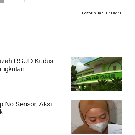
Editor:
Yuan Dirandra
nazah RSUD Kudus
angkutan
0p No Sensor, Aksi
k