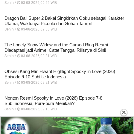
Senin /
03-08-2026,09:55 WIB
Dragon Ball Super 2 Bakal Singkirkan Goku sebagai Karakter
Utama, Waktunya Piccolo dan Gohan Tampil
Senin /
03-08-2026,09:38 WIB
The Lonely Snow Widow and the Cursed Ring Resmi
Diadaptasi jadi Anime, Catat Tanggal Rilisnya di Sini!
Senin /
03-08-2026,09:31 WIB
Obsesi Kang Min Hwan! Highlight Spooky in Love (2026)
Episode 9-10 Subtitle Indonesia
Senin /
03-08-2026,09:21 WIB
Nonton Resmi Spooky in Love (2026) Episode 7-8
Sub Indonesia, Pura-pura Menikah?
Senin /
03-08-2026,09:18 WIB
×
UPDATE