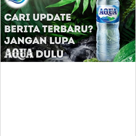
Though I Am an Inept Villainess Episode 5 Sub
Indonesia: Keigetsu Mulai Frustrasi, Reirin
Siap Balas Dendam!
Nam Joo Hyuk Dikonfirmasi Bintangi Drakor
Romantis 'Heartbeat', Garapan Penulis Lovely Runner
Kronologi Kasus Dokter Kecantikan ERHA yang Body
Shaming Amanda Zahra Viral, Kini Sampaikan
Permintaan Maaf!