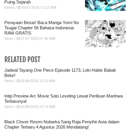
Puing Sejarah
Kamis /
30-07-2026,13:22 WIB
Perayaan Besar! Baca Manga Yomi No
Tsugai Chapter 56 Bahasa Indonesia
RAW GRATIS
Senin /
27-07-2026,07:46 WIB
RELATED POST
Jadwal Tayang One Piece Episode 1173, Loki Habis Babak
Belur!
Senin /
03-08-2026,10:22 WIB
Intip Preview Arc Movie Solo Leveling Lewat Perilisan Manhwa
Terbarunya!
Senin /
03-08-2026,10:10 WIB
Black Clover Resmi Nobarka Sang Raja Penyihir Asta dalam
Chapter Terbaru 4 Agustus 2026 Mendatang!