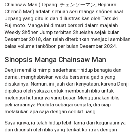
Chainsaw Man (Jepang: チェンソーマン, Hepburn:
Chensō Man) adalah sebuah seri manga shōnen asal
Jepang yang ditulis dan diilustrasikan oleh Tatsuki
Fujimoto. Manga ini dimuat berseri dalam majalah
Weekly Shōnen Jump terbitan Shueisha sejak bulan
Desember 2018, dan telah diterbitkan menjadi sembilan
belas volume tankōbon per bulan Desember 2024.
Sinopsis Manga Chainsaw Man
Denji memiliki mimpi sederhana—hidup bahagia dan
damai, menghabiskan waktu bersama gadis yang
disukainya. Namun, ini jauh dari kenyataan, karena Denji
dipaksa oleh yakuza untuk membunuh iblis untuk
melunasi hutangnya yang besar. Menggunakan iblis
peliharaannya Pochita sebagai senjata, dia siap
melakukan apa saja dengan sedikit uang.
Sayangnya, ia telah hidup lebih lama dari kegunaannya
dan dibunuh oleh iblis yang terikat kontrak dengan