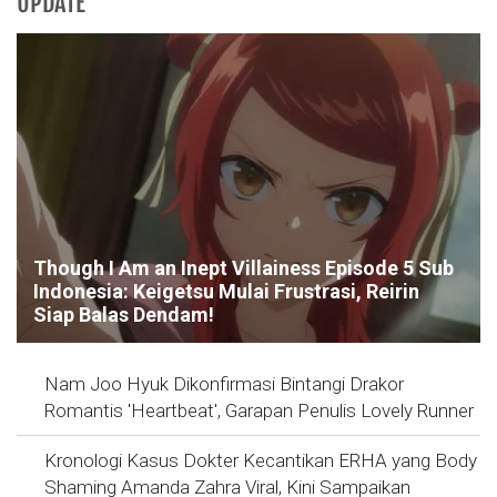
UPDATE
Though I Am an Inept Villainess Episode 5 Sub
Indonesia: Keigetsu Mulai Frustrasi, Reirin
Siap Balas Dendam!
Nam Joo Hyuk Dikonfirmasi Bintangi Drakor
Romantis 'Heartbeat', Garapan Penulis Lovely Runner
Kronologi Kasus Dokter Kecantikan ERHA yang Body
Shaming Amanda Zahra Viral, Kini Sampaikan