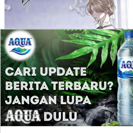
Masih Mengingat! I Only Need the Duke’s Child CH.24
Secara Gratis
Ingat Penyihir yang Tertabrak Truk? Setelah 32 Tahun
Vakum, Anime Legendaris Minky Momo Resmi
Comeback di 2026!