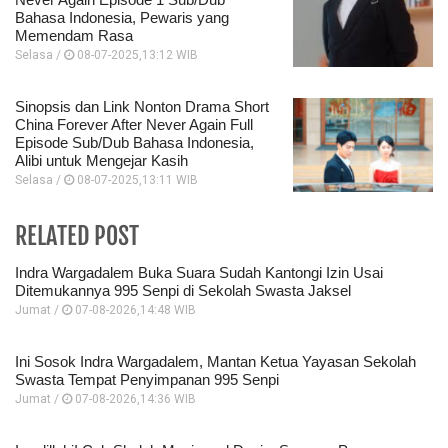
Bahasa Indonesia, Pewaris yang
Memendam Rasa
Selasa /
08-07-2025,13:12 WIB
Sinopsis dan Link Nonton Drama Short
China Forever After Never Again Full
Episode Sub/Dub Bahasa Indonesia,
Alibi untuk Mengejar Kasih
Selasa /
08-07-2025,13:11 WIB
RELATED POST
Indra Wargadalem Buka Suara Sudah Kantongi Izin Usai
Ditemukannya 995 Senpi di Sekolah Swasta Jaksel
Jumat /
07-08-2026,14:48 WIB
Ini Sosok Indra Wargadalem, Mantan Ketua Yayasan Sekolah
Swasta Tempat Penyimpanan 995 Senpi
Jumat /
07-08-2026,14:36 WIB