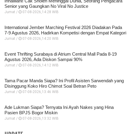
Innalillahi! Cak Sholeh Meninggal Dunia, Seorang Pengacara
Senior yang Gaungkan No Viral No Justice
Jumat /
07-08-2026,14:28 WIB
International Jember Marching Festival 2026 Diadakan Pada
7-9 Agustus 2026, Hadirkan Kompetisi dengan Empat Kategori
Jumat /
07-08-2026,14:20 WIB
Event Thrifting Surabaya di Atrium Central Mall Pada 8-19
Agustus 2026, Ada Diskon Sampai 90%
Jumat /
07-08-2026,14:12 WIB
Tama Pacar Manda Siapa? Ini Profil Asisten Sarwendah yang
Disinggung Koko Hiro Chimot Soal Betran Peto
Jumat /
07-08-2026,13:46 WIB
Ade Lukman Siapa? Ternyata Ini Ayah Nakes yang Hina
Pasien BPJS Bogor Miskin
Jumat /
07-08-2026,13:32 WIB