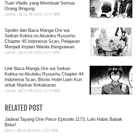
Tuan Vladis yang Membuat Semua
Orang Bingung
Jumat /
22-08-2025,14:13 WIB
Spoiler dan Baca Manga Ore wa
Seikan Kokka no Akutoku Ryoushu
Chapter 45 Indonesia Scan, Pelajaran
Menjadi Impian Wanita Bangsawan
Jumat /
22-08-2025,14:12 WIB
Link Baca Manga Ore wa Seikan
Kokka no Akutoku Ryoushu Chapter 44
Indonesia Scan, Bisnis Hotel Liam Kun
untuk Markas Kekaisaran
Jumat /
22-08-2025,14:12 WIB
RELATED POST
Jadwal Tayang One Piece Episode 1173, Loki Habis Babak
Belur!
Senin /
03-08-2026,10:22 WIB