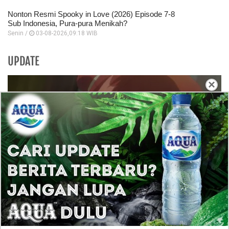
Nonton Resmi Spooky in Love (2026) Episode 7-8
Sub Indonesia, Pura-pura Menikah?
Senin /
03-08-2026,09:18 WIB
UPDATE
×
Though I Am an Inept Villainess Episode 5 Sub
Indonesia: Keigetsu Mulai Frustrasi, Reirin
Siap Balas Dendam!