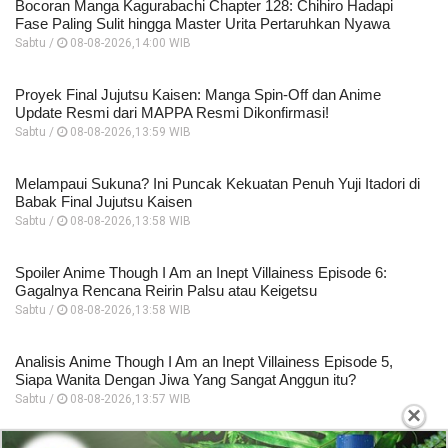
Bocoran Manga Kagurabachi Chapter 128: Chihiro Hadapi
Fase Paling Sulit hingga Master Urita Pertaruhkan Nyawa
Sabtu /
08-08-2026,14:00 WIB
Proyek Final Jujutsu Kaisen: Manga Spin-Off dan Anime
Update Resmi dari MAPPA Resmi Dikonfirmasi!
Sabtu /
08-08-2026,13:59 WIB
Melampaui Sukuna? Ini Puncak Kekuatan Penuh Yuji Itadori di
Babak Final Jujutsu Kaisen
Sabtu /
08-08-2026,13:58 WIB
Spoiler Anime Though I Am an Inept Villainess Episode 6:
Gagalnya Rencana Reirin Palsu atau Keigetsu
Sabtu /
08-08-2026,13:58 WIB
Analisis Anime Though I Am an Inept Villainess Episode 5,
Siapa Wanita Dengan Jiwa Yang Sangat Anggun itu?
Sabtu /
08-08-2026,13:57 WIB
×