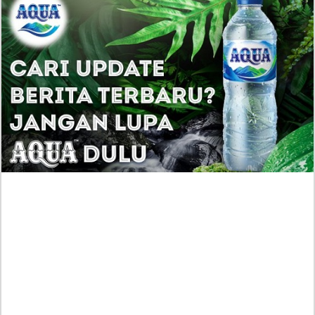
UPDATE
Cuplikan I Only Need the Duke’s Child CH.25:
Dirinyalah Alasan Kenangan Bahagia itu
Muncul
Though I Am an Inept Villainess Episode 5 Sub
Indonesia: Keigetsu Mulai Frustrasi, Reirin Siap Balas
Dendam!
Nam Joo Hyuk Dikonfirmasi Bintangi Drakor