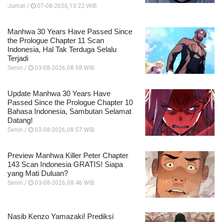
Jumat /
07-08-2026,13:22 WIB
Manhwa 30 Years Have Passed Since
the Prologue Chapter 11 Scan
Indonesia, Hal Tak Terduga Selalu
Terjadi
Senin /
03-08-2026,08:58 WIB
Update Manhwa 30 Years Have
Passed Since the Prologue Chapter 10
Bahasa Indonesia, Sambutan Selamat
Datang!
Senin /
03-08-2026,08:57 WIB
Preview Manhwa Killer Peter Chapter
143 Scan Indonesia GRATIS! Siapa
yang Mati Duluan?
Senin /
03-08-2026,08:46 WIB
Nasib Kenzo Yamazaki! Prediksi