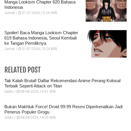
Manga Lookism Chapter 620 Bahasa
Indonesia
Jumat /
31-07-2026,13:26 WIB
Spoiler! Baca Manga Lookism Chapter
619 Bahasa Indonesia, Seoul Kembali
ke Tangan Pemiliknya
Jumat /
31-07-2026,13:24 WIB
RELATED POST
Tak Kalah Brutal! Daftar Rekomendasi Anime Perang Kolosal
Terbaik Seperti Attack on Titan
Sabtu /
08-08-2026,14:01 WIB
Bukan Makhluk Force! Droid 99-99 Resmi Diperkenalkan Jadi
Penerus Populer Grogu
Sabtu /
08-08-2026,14:00 WIB