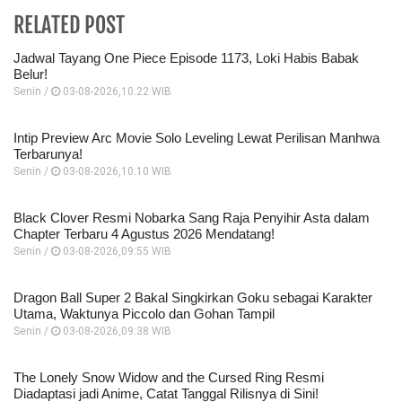
RELATED POST
Jadwal Tayang One Piece Episode 1173, Loki Habis Babak
Belur!
Senin /
03-08-2026,10:22 WIB
Intip Preview Arc Movie Solo Leveling Lewat Perilisan Manhwa
Terbarunya!
Senin /
03-08-2026,10:10 WIB
Black Clover Resmi Nobarka Sang Raja Penyihir Asta dalam
Chapter Terbaru 4 Agustus 2026 Mendatang!
Senin /
03-08-2026,09:55 WIB
Dragon Ball Super 2 Bakal Singkirkan Goku sebagai Karakter
Utama, Waktunya Piccolo dan Gohan Tampil
Senin /
03-08-2026,09:38 WIB
The Lonely Snow Widow and the Cursed Ring Resmi
Diadaptasi jadi Anime, Catat Tanggal Rilisnya di Sini!