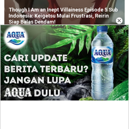
Though I Am an Inept Villainess Episode 5 Sub
Indonesia: Keigetsu Mulai Frustrasi, Reirin
×
Siap Balas Dendam!
Nam Joo Hyuk Dikonfirmasi Bintangi Drakor
Romantis 'Heartbeat', Garapan Penulis Lovely Runner
Kronologi Kasus Dokter Kecantikan ERHA yang Body
Shaming Amanda Zahra Viral, Kini Sampaikan
Permintaan Maaf!
Profil Yuenchi Arwindi Wanita yang Dikaitkan dengan
Jampidsus Febrie Adriansyah, Inilah Fakta
Kebenarannya!
Profil Biodata Clarissa Wiratama, Gandengan Baru
Steven Wongso Usai Sempat Patah Hati!