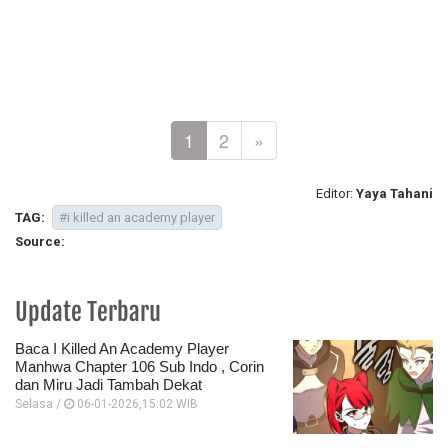
1
2
»
Editor:
Yaya Tahani
TAG:
#i killed an academy player
Source:
Update Terbaru
Baca I Killed An Academy Player
Manhwa Chapter 106 Sub Indo , Corin
dan Miru Jadi Tambah Dekat
Selasa /
06-01-2026,15:02 WIB